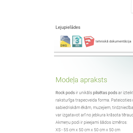
Lejupielādes
tehniskā dokumentācija
Modeļa apraksts
Rock pods
ir unikāls
pilsētas pods
ar iztei
raksturīga trapecveida forma. Pateicoties
sabiedriskām ēkām, muzejiem, tirdzniecība
var izgatavot arī no jebkura krāsota tērau
Akmeņu podi ir pieejami šādos izmēros:
XS - 55 cm x 50 cm x 50 cm x 50 cm