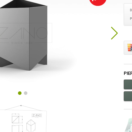
D
P
PIE