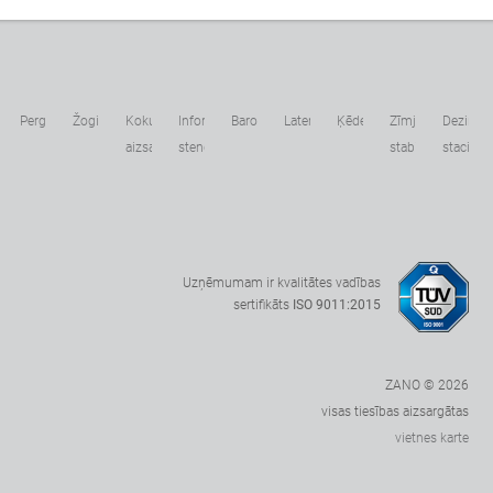
ka
Pergolas
Žogi
Koku
Informācijas
Barotavas
Laternas
Ķēdes
Zīmju
Dezinfek
aizsargi
stendi
stabiņi
stacijas
Uzņēmumam ir kvalitātes vadības
sertifikāts
ISO 9011:2015
ZANO © 2026
visas tiesības aizsargātas
vietnes karte