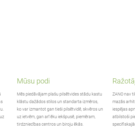
Mūsu podi
Ražotā
ā
Mēs piedāvājam plašu pilsētvides stādu kastu
ZANO
nav ti
as
klāstu dažādos stilos un standarta izmēros,
mazās arhit
u.
ko var izmantot gan tieši pilsētvidē, skvēros un
iespējas ap
 uz
uz ietvēm, gan arī ēku iekšpusē, piemēram,
atbilstoši p
tirdzniecības centros un biroju ēkās.
specifiskaj