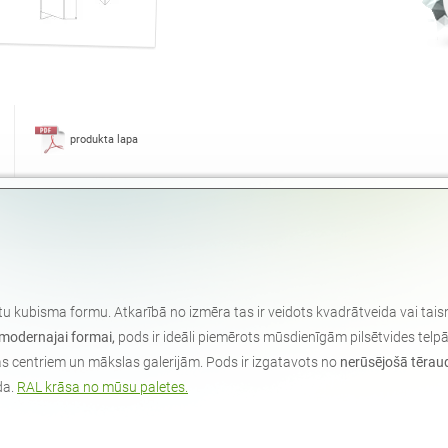
produkta lapa
ktu kubisma formu. Atkarībā no izmēra tas ir veidots kvadrātveida vai ta
modernajai formai,
pods ir ideāli piemērots mūsdienīgām pilsētvides telp
s centriem un mākslas galerijām. Pods ir izgatavots no
nerūsējošā tērau
da.
RAL krāsa no mūsu paletes.