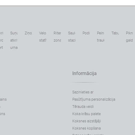
kritumu
Suņu
Ziņojumi
Velosipēdu
Riteņbraukšanas
Saules
Podi
Pelnu
Tabulas
Pikni
irošanas
atkritumu
statīvi
zona
stacijas
trauki
galdi
ertnes
urnas
Informācija
Sazinieties ar
zains
Pasūtījuma personalizācija
a
Tērauda veidi
ins
Koka krāsu palete
Koksnes aizstājēji
Koksnes kopšana