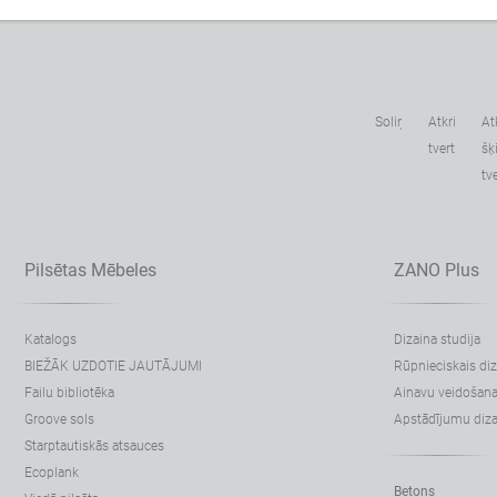
Soliņi
Atkritumu
At
tvertnes
šķ
tv
Pilsētas Mēbeles
ZANO Plus
Katalogs
Dizaina studija
BIEŽĀK UZDOTIE JAUTĀJUMI
Rūpnieciskais di
Failu bibliotēka
Ainavu veidošan
Groove sols
Apstādījumu diza
Starptautiskās atsauces
Ecoplank
Betons