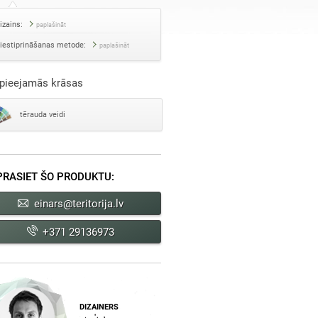
izains:
paplašināt
iestiprināšanas metode:
paplašināt
pieejamās krāsas
tērauda veidi
PRASIET ŠO PRODUKTU:
einars@teritorija.lv
+371 29136973
DIZAINERS