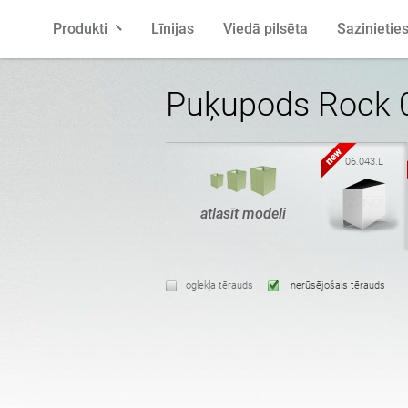
Produkti
Līnijas
Viedā pilsēta
Sazinieties
Soliņi
poļu
Atkritumu
angļu
Puķupods Rock 
Ziņojumi
franču
Velosipēdu
spāņu
06.043.L
atlasīt modeli
Podi
latviešu
Pelnu trau
lietuviešu
oglekļa tērauds
nerūsējošais tērauds
Pergolas
igauņu
Žogi
horvātu
Barotavas
Laternas