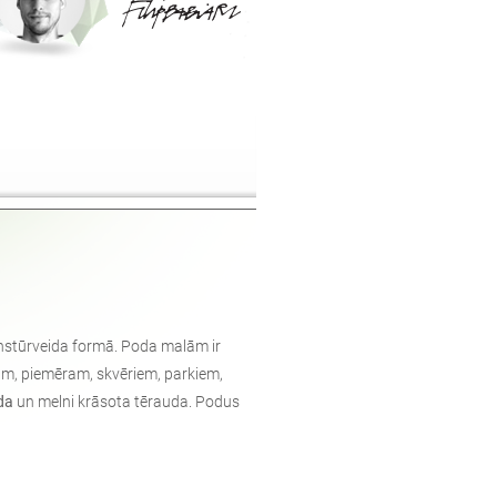
isnstūrveida formā. Poda malām ir
ām, piemēram, skvēriem, parkiem,
da
un melni krāsota tērauda. Podus