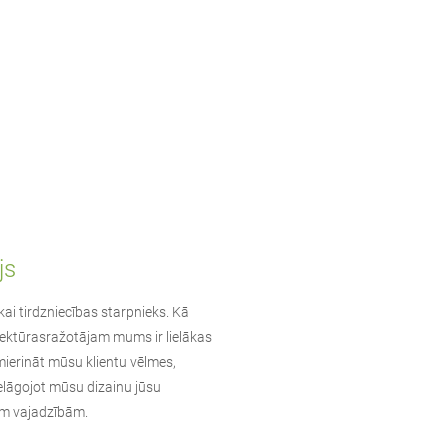
js
kai tirdzniecības starpnieks. Kā
ektūras
ražotājam mums ir lielākas
mierināt mūsu klientu vēlmes,
ielāgojot mūsu dizainu jūsu
ām vajadzībām.