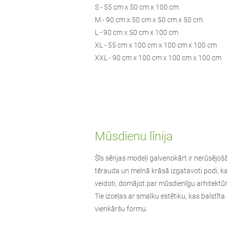
S - 55 cm x 50 cm x 100 cm
M - 90 cm x 50 cm x 50 cm x 50 cm
L - 90 cm x 50 cm x 100 cm
XL - 55 cm x 100 cm x 100 cm x 100 cm
XXL - 90 cm x 100 cm x 100 cm x 100 cm
Mūsdienu līnija
Šīs sērijas modeļi galvenokārt ir nerūsējoš
tērauda un melnā krāsā izgatavoti podi, k
veidoti, domājot par mūsdienīgu arhitektūr
Tie izceļas ar smalku estētiku, kas balstīta
vienkāršu formu.