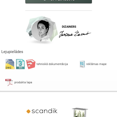
DIZAINERS
Lejupielādes
tehniskā dokumentācija
reklāmas mape
produkta lapa