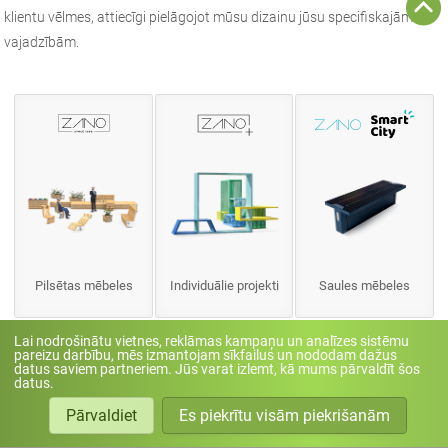
klientu vēlmes, attiecīgi pielāgojot mūsu dizainu jūsu specifiskajām
vajadzībām.
Pilsētas mēbeles
Individuālie projekti
Saules mēbeles
Lai nodrošinātu vietnes, reklāmas kampaņu un analīzes sistēmu
pareizu darbību, mēs izmantojam sīkfailus un nododam dažus
datus saviem partneriem. Jūs varat izlemt, kā mums pārvaldīt šos
datus.
Pārvaldiet
Es piekrītu visām piekrišanām