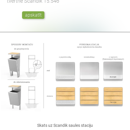
tvertne Scandik
15.546
apskatīt
Skats uz Scandik
saules staciju