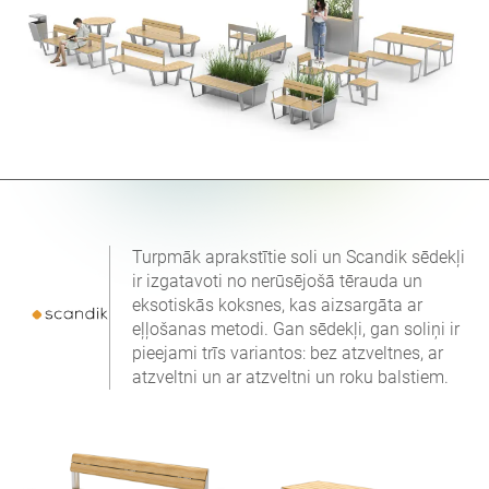
Turpmāk aprakstītie soli un Scandik sēdekļi
ir izgatavoti no nerūsējošā tērauda un
eksotiskās koksnes, kas aizsargāta ar
eļļošanas metodi. Gan sēdekļi, gan soliņi ir
pieejami trīs variantos: bez atzveltnes, ar
atzveltni un ar atzveltni un roku balstiem.