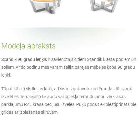
Modeļa apraksts
Scandik 90 grādu leņķis
ir savienotājs citiem Scandik klāsta podiem un
soliem. Ar šo podiņu mēs varam salikt pārējās mēbeles kopā 90 grādu
leņķī.
Tāpat kā citi šīs līnijas katli, arī šis ir izgatavots no tērauda. Jūs varat
izvēlēties nerūsējošo tēraudu vai oglekļa tēraudu ar pulverkrāsas
pārklājumu RAL krāsā pēc jūsu izvēles. Puķu pods tiek piestiprināts pie
grīdas ar izplešanās skrūvēm.