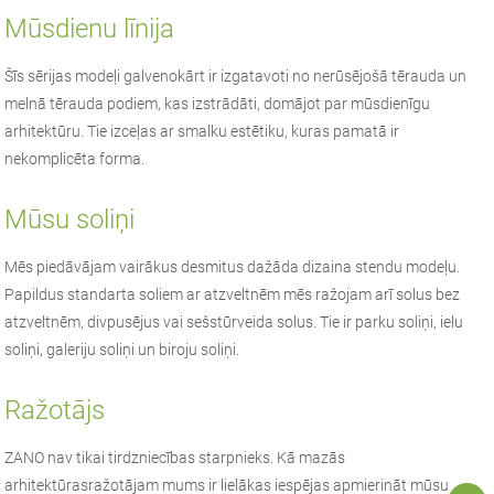
Mūsdienu līnija
Šīs sērijas modeļi galvenokārt ir izgatavoti no nerūsējošā tērauda un
melnā tērauda podiem, kas izstrādāti, domājot par mūsdienīgu
arhitektūru. Tie izceļas ar smalku estētiku, kuras pamatā ir
nekomplicēta forma.
Mūsu soliņi
Mēs piedāvājam vairākus desmitus dažāda dizaina stendu modeļu.
Papildus standarta soliem ar atzveltnēm mēs ražojam arī solus bez
atzveltnēm, divpusējus vai sešstūrveida solus. Tie ir parku soliņi, ielu
soliņi, galeriju soliņi un biroju soliņi.
Ražotājs
ZANO
nav tikai tirdzniecības starpnieks. Kā
mazās
arhitektūras
ražotājam mums ir lielākas iespējas apmierināt mūsu