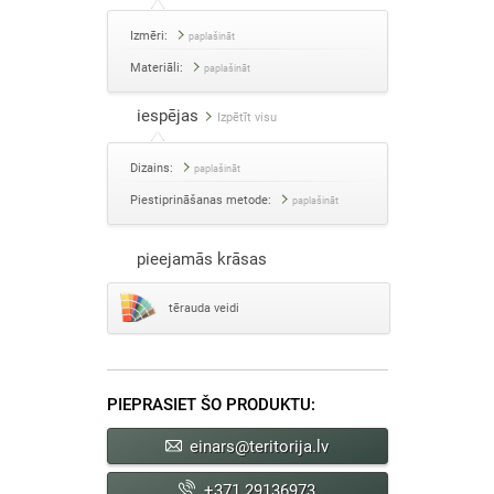
Izmēri:
paplašināt
Materiāli:
paplašināt
iespējas
Izpētīt visu
Dizains:
paplašināt
Piestiprināšanas metode:
paplašināt
pieejamās krāsas
tērauda veidi
PIEPRASIET ŠO PRODUKTU:
einars@teritorija.lv
+371 29136973