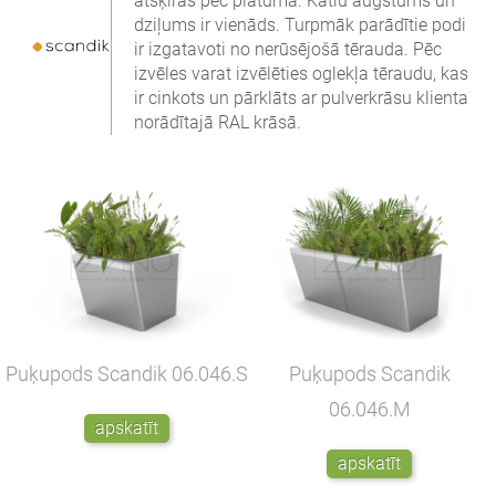
atšķiras pēc platuma. Katlu augstums un
dziļums ir vienāds. Turpmāk parādītie podi
ir izgatavoti no nerūsējošā tērauda. Pēc
izvēles varat izvēlēties oglekļa tēraudu, kas
ir cinkots un pārklāts ar pulverkrāsu klienta
norādītajā RAL krāsā.
Puķupods Scandik
06.046.S
Puķupods Scandik
06.046.M
apskatīt
apskatīt