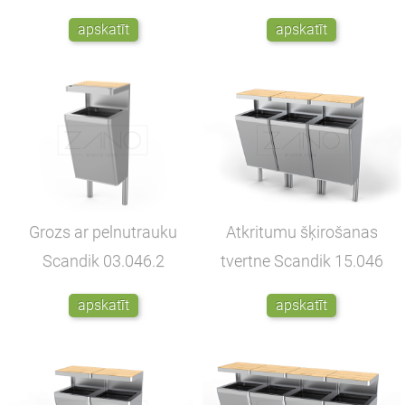
apskatīt
apskatīt
Grozs ar pelnutrauku
Atkritumu šķirošanas
Scandik
03.046.2
tvertne Scandik
15.046
apskatīt
apskatīt