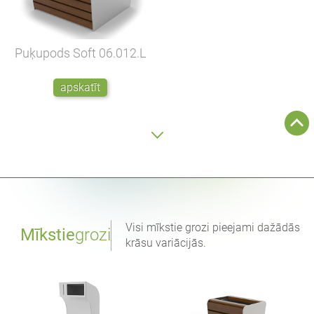
Puķupods Soft
06.012.L
apskatīt
Visi mīkstie grozi pieejami dažādās
Mīkstie
grozi
krāsu variācijās.