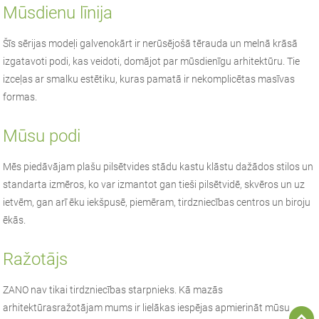
Mūsdienu līnija
Šīs sērijas modeļi galvenokārt ir nerūsējošā tērauda un melnā krāsā
izgatavoti podi, kas veidoti, domājot par mūsdienīgu arhitektūru. Tie
izceļas ar smalku estētiku, kuras pamatā ir nekomplicētas masīvas
formas.
Mūsu podi
Mēs piedāvājam plašu pilsētvides stādu kastu klāstu dažādos stilos un
standarta izmēros, ko var izmantot gan tieši pilsētvidē, skvēros un uz
ietvēm, gan arī ēku iekšpusē, piemēram, tirdzniecības centros un biroju
ēkās.
Ražotājs
ZANO
nav tikai tirdzniecības starpnieks. Kā
mazās
arhitektūras
ražotājam mums ir lielākas iespējas apmierināt mūsu