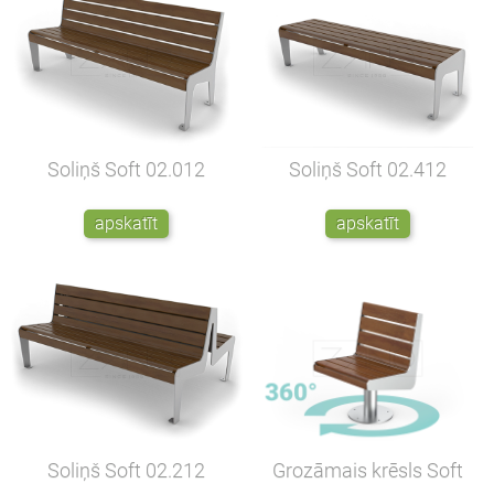
Soliņš Soft
02.012
Soliņš Soft
02.412
apskatīt
apskatīt
Soliņš Soft
02.212
Grozāmais krēsls Soft