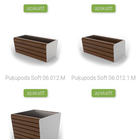
apskatīt
apskatīt
Puķupods Soft
06.012.M
Puķupods Soft
06.012.1.M
apskatīt
apskatīt