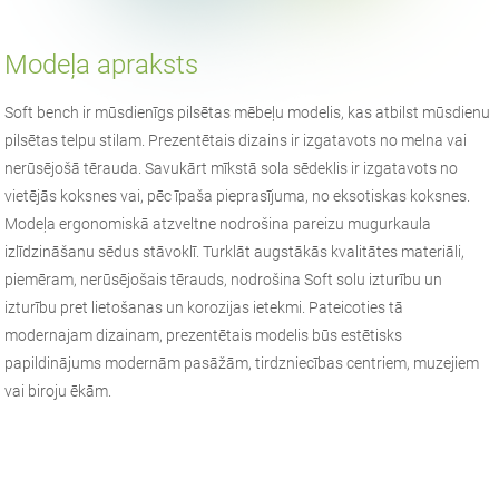
Modeļa apraksts
Soft bench ir mūsdienīgs pilsētas mēbeļu modelis, kas atbilst mūsdienu
pilsētas telpu stilam. Prezentētais dizains ir izgatavots no melna vai
nerūsējošā tērauda. Savukārt mīkstā sola sēdeklis ir izgatavots no
vietējās koksnes vai, pēc īpaša pieprasījuma, no eksotiskas koksnes.
Modeļa ergonomiskā atzveltne nodrošina pareizu mugurkaula
izlīdzināšanu sēdus stāvoklī. Turklāt augstākās kvalitātes materiāli,
piemēram, nerūsējošais tērauds, nodrošina Soft solu izturību un
izturību pret lietošanas un korozijas ietekmi. Pateicoties tā
modernajam dizainam, prezentētais modelis būs estētisks
papildinājums modernām pasāžām, tirdzniecības centriem, muzejiem
vai biroju ēkām.