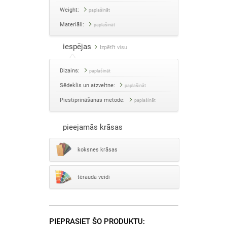
Weight:
paplašināt
Materiāli:
paplašināt
iespējas
Izpētīt visu
Dizains:
paplašināt
Sēdeklis un atzveltne:
paplašināt
Piestiprināšanas metode:
paplašināt
pieejamās krāsas
koksnes krāsas
tērauda veidi
PIEPRASIET ŠO PRODUKTU: