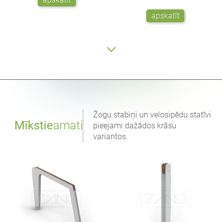
apskatīt
Žogu stabiņi un velosipēdu statīvi
Mīkstie
amati
pieejami dažādos krāsu
variantos.