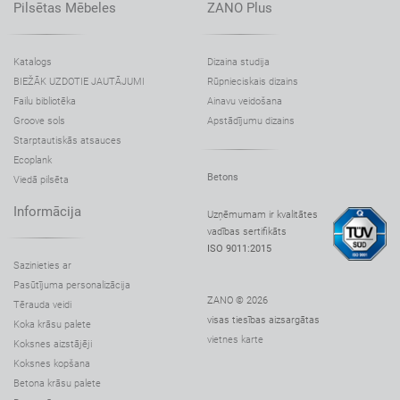
Pilsētas Mēbeles
ZANO Plus
Katalogs
Dizaina studija
BIEŽĀK UZDOTIE JAUTĀJUMI
Rūpnieciskais dizains
Failu bibliotēka
Ainavu veidošana
Groove sols
Apstādījumu dizains
Starptautiskās atsauces
Ecoplank
Betons
Viedā pilsēta
Informācija
Uzņēmumam ir kvalitātes
vadības sertifikāts
ISO 9011:2015
Sazinieties ar
Pasūtījuma personalizācija
ZANO © 2026
Tērauda veidi
visas tiesības aizsargātas
Koka krāsu palete
vietnes karte
Koksnes aizstājēji
Koksnes kopšana
Betona krāsu palete