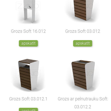
Grozs Soft
16.012
Grozs Soft
03.012
apskatīt
apskatīt
Grozs Soft
03.012.1
Grozs ar pelnutrauku Soft
03.012.2
apskatīt