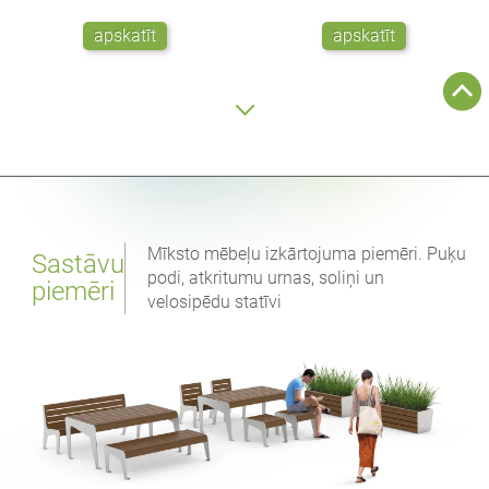
apskatīt
apskatīt
Mīksto mēbeļu izkārtojuma piemēri. Puķu
Sastāvu
podi, atkritumu urnas, soliņi un
piemēri
velosipēdu statīvi