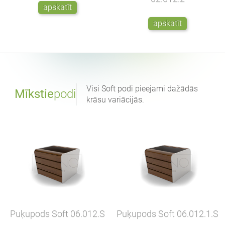
apskatīt
apskatīt
Visi Soft podi pieejami dažādās
Mīkstie
podi
krāsu variācijās.
Puķupods Soft
06.012.S
Puķupods Soft
06.012.1.S