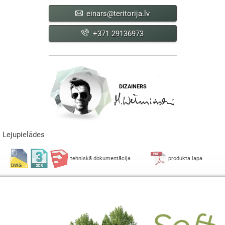
einars@teritorija.lv
+371 29136973
DIZAINERS
Lejupielādes
tehniskā dokumentācija
produkta lapa