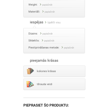
Weight:
paplašināt
Materiāli:
paplašināt
iespējas
Izpētīt visu
Dizains:
paplašināt
Sēdeklis:
paplašināt
Piestiprināšanas metode:
paplašināt
pieejamās krāsas
koksnes krāsas
tērauda veidi
PIEPRASIET ŠO PRODUKTU: