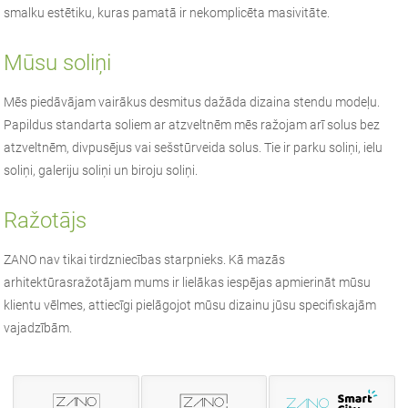
smalku estētiku, kuras pamatā ir nekomplicēta masivitāte.
Mūsu soliņi
Mēs piedāvājam vairākus desmitus dažāda dizaina stendu modeļu.
Papildus standarta soliem ar atzveltnēm mēs ražojam arī solus bez
atzveltnēm, divpusējus vai sešstūrveida solus. Tie ir parku soliņi, ielu
soliņi, galeriju soliņi un biroju soliņi.
Ražotājs
ZANO
nav tikai tirdzniecības starpnieks. Kā
mazās
arhitektūras
ražotājam mums ir lielākas iespējas apmierināt mūsu
klientu vēlmes, attiecīgi pielāgojot mūsu dizainu jūsu specifiskajām
vajadzībām.