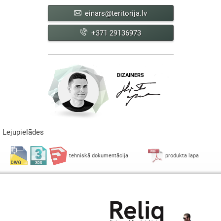
einars@teritorija.lv
+371 29136973
DIZAINERS
Lejupielādes
tehniskā dokumentācija
produkta lapa