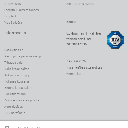
Groove sols
Apstādījumu dizains
Starptautiskās atsauces
Ecoplank
Betons
Viedā pilsēta
Informācija
Uzņēmumam ir kvalitātes
vadības sertifikāts
ISO 9011:2015
Sazinieties ar
Pasūtījuma personalizācija
ZANO © 2026
Tērauda veidi
visas tiesības aizsargātas
Koka krāsu palete
vietnes karte
Koksnes aizstājēji
Koksnes kopšana
Betona krāsu palete
Par uzņēmumu
Konfidencialitātes politika
Autortiesības
TUV sertificēts