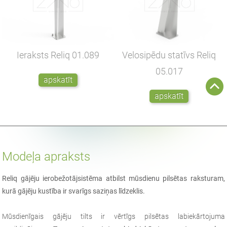
Ieraksts Reliq
01.089
Velosipēdu statīvs Reliq
05.017
apskatīt
apskatīt
Modeļa apraksts
Reliq gājēju ierobežotājsistēma atbilst mūsdienu pilsētas raksturam,
kurā gājēju kustība ir svarīgs saziņas līdzeklis.
Mūsdienīgais gājēju tilts ir vērtīgs pilsētas labiekārtojuma