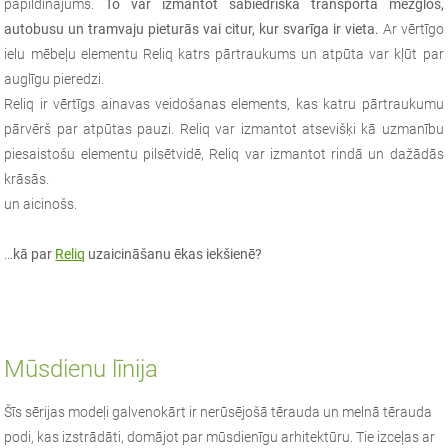
papildinājums.
To var izmantot sabiedriskā transporta mezglos,
autobusu un tramvaju pieturās vai citur, kur svarīga ir vieta.
Ar vērtīgo
ielu mēbeļu elementu Reliq katrs pārtraukums un atpūta var kļūt par
auglīgu pieredzi.
Reliq ir vērtīgs ainavas veidošanas elements, kas katru pārtraukumu
pārvērš par atpūtas pauzi. Reliq var izmantot atsevišķi kā uzmanību
piesaistošu elementu pilsētvidē, Reliq var izmantot rindā un dažādās
krāsās.
un aicinošs.
...
kā par
Reliq
uzaicināšanu ēkas iekšienē?
Mūsdienu līnija
Šīs sērijas modeļi galvenokārt ir nerūsējošā tērauda un melnā tērauda
podi, kas izstrādāti, domājot par mūsdienīgu arhitektūru. Tie izceļas ar