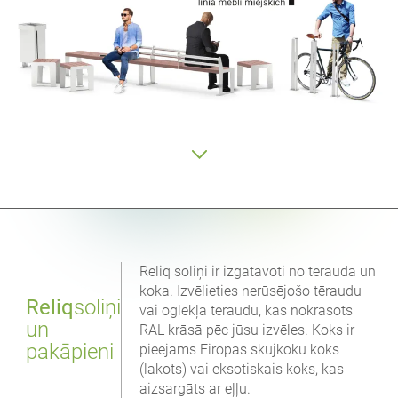
Reliq soliņi ir izgatavoti no tērauda un
koka. Izvēlieties nerūsējošo tēraudu
Reliq
soliņi
vai oglekļa tēraudu, kas nokrāsots
un
RAL krāsā pēc jūsu izvēles. Koks ir
pakāpieni
pieejams Eiropas skujkoku koks
(lakots) vai eksotiskais koks, kas
aizsargāts ar eļļu.