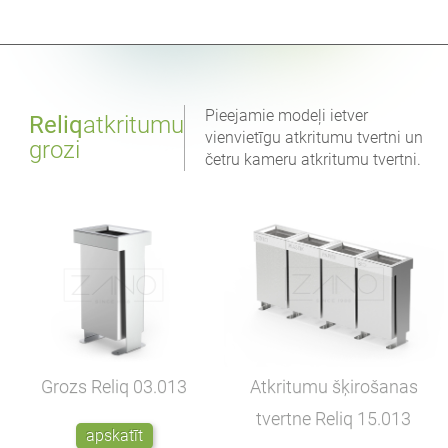
Pieejamie modeļi ietver
Reliq
atkritumu
vienvietīgu atkritumu tvertni un
grozi
četru kameru atkritumu tvertni.
Atkritumu šķirošanas
Grozs Reliq
03.013
tvertne Reliq
15.013
apskatīt