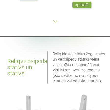
apskatīt
Reliq klāstā ir ielas žoga stabs
un velosipēdu statīvs viena
Reliq
velosipēda
velosipēda nostiprināšanai.
statīvs un
Visi ir izgatavoti no tērauda
statīvs
(pēc izvēles no nerūsējošā
tērauda vai oglekļa tērauda).