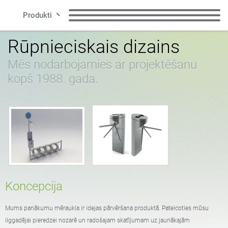
Produkti
Rūpnieciskais dizains
Līnijas
Soliņi
Atkritumu tvertnes
Mēs nodarbojamies ar projektēšanu
kopš 1988. gada.
Viedā pilsēta
Atkritumu šķirošanas
Suņu atkritumu urnas
tvertnes
Sazinieties ar
Ziņojumi
Velosipēdu statīvi
Riteņbraukšanas zona
Saules stacijas
LV
Koncepcija
Podi
Pelnu trauki
poļu
angļu
Mums panākumu mēraukla ir idejas pārvēršana produktā. Pateicoties mūsu
ilggadējai pieredzei nozarē un radošajam skatījumam uz jaunākajām