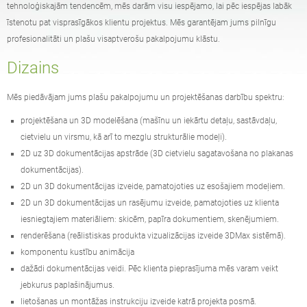
tehnoloģiskajām tendencēm, mēs darām visu iespējamo, lai pēc iespējas labāk
Tabulas
Piknika galdi
angļu (USA)
vācu
īstenotu pat visprasīgākos klientu projektus. Mēs garantējam jums pilnīgu
profesionalitāti un plašu visaptverošu pakalpojumu klāstu.
Pergolas
Žogi
Dizains
franču
spāņu
Mēs piedāvājam jums plašu pakalpojumu un projektēšanas darbību spektru:
Koku aizsargi
Informācijas stendi
itāļu
somu
projektēšana un 3D modelēšana (mašīnu un iekārtu detaļu, sastāvdaļu,
cietvielu un virsmu, kā arī to mezglu strukturālie modeļi).
2D uz 3D dokumentācijas apstrāde (3D cietvielu sagatavošana no plakanas
Barotavas
Laternas
latviešu
lietuviešu
dokumentācijas).
2D un 3D dokumentācijas izveide, pamatojoties uz esošajiem modeļiem.
2D un 3D dokumentācijas un rasējumu izveide, pamatojoties uz klienta
Ķēdes
Zīmju stabiņi
iesniegtajiem materiāliem: skicēm, papīra dokumentiem, skenējumiem.
rumāņu
norvēģu bukmols
renderēšana (reālistiskas produkta vizualizācijas izveide 3DMax sistēmā).
komponentu kustību animācija
Dezinfekcijas stacijas
dažādi dokumentācijas veidi. Pēc klienta pieprasījuma mēs varam veikt
igauņu
horvātu
jebkurus paplašinājumus.
lietošanas un montāžas instrukciju izveide katrā projekta posmā.