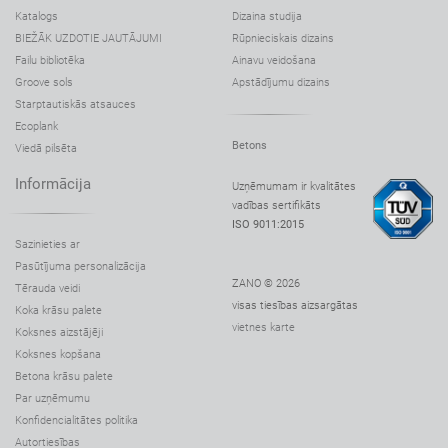
Katalogs
Dizaina studija
BIEŽĀK UZDOTIE JAUTĀJUMI
Rūpnieciskais dizains
Failu bibliotēka
Ainavu veidošana
Groove sols
Apstādījumu dizains
Starptautiskās atsauces
Ecoplank
Betons
Viedā pilsēta
Informācija
Uzņēmumam ir kvalitātes
vadības sertifikāts
ISO 9011:2015
Sazinieties ar
Pasūtījuma personalizācija
ZANO © 2026
Tērauda veidi
visas tiesības aizsargātas
Koka krāsu palete
vietnes karte
Koksnes aizstājēji
Koksnes kopšana
Betona krāsu palete
Par uzņēmumu
Konfidencialitātes politika
Autortiesības