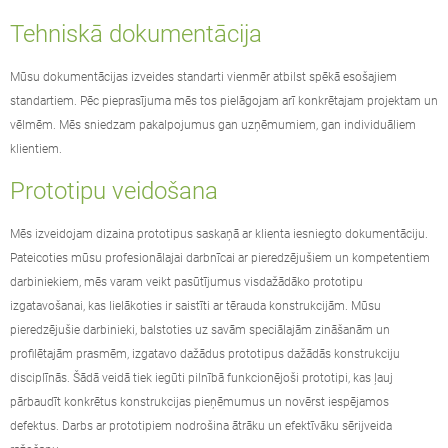
Tehniskā dokumentācija
Mūsu dokumentācijas izveides standarti vienmēr atbilst spēkā esošajiem
standartiem. Pēc pieprasījuma mēs tos pielāgojam arī konkrētajam projektam un
vēlmēm. Mēs sniedzam pakalpojumus gan uzņēmumiem, gan individuāliem
klientiem.
Prototipu veidošana
Mēs izveidojam dizaina prototipus saskaņā ar klienta iesniegto dokumentāciju.
Pateicoties mūsu profesionālajai darbnīcai ar pieredzējušiem un kompetentiem
darbiniekiem, mēs varam veikt pasūtījumus visdažādāko prototipu
izgatavošanai, kas lielākoties ir saistīti ar tērauda konstrukcijām. Mūsu
pieredzējušie darbinieki, balstoties uz savām speciālajām zināšanām un
profilētajām prasmēm, izgatavo dažādus prototipus dažādās konstrukciju
disciplīnās. Šādā veidā tiek iegūti pilnībā funkcionējoši prototipi, kas ļauj
pārbaudīt konkrētus konstrukcijas pieņēmumus un novērst iespējamos
defektus. Darbs ar prototipiem nodrošina ātrāku un efektīvāku sērijveida