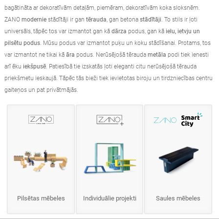
bagātināta ar dekoratīvām detaļām, piemēram, dekoratīvām koka sloksnēm.
ZANO
modernie
stādītāji ir gan
tērauda
, gan betona
stādītāji
. To stils ir ļoti
universāls, tāpēc tos var izmantot gan kā
dārza
podus, gan kā
ielu, ietvju un
pilsētu podus
. Mūsu podus var izmantot puķu un koku stādīšanai. Protams, tos
var izmantot ne tikai kā
āra
podus. Nerūsējošā tērauda
metāla
podi tiek ienesti
arī ēku
iekšpusē
. Patiesībā tie izskatās ļoti eleganti citu nerūsējošā tērauda
priekšmetu ieskaujā. Tāpēc tās bieži tiek ievietotas biroju un tirdzniecības centru
gaiteņos un pat privātmājās.
Pilsētas mēbeles
Individuālie projekti
Saules mēbeles