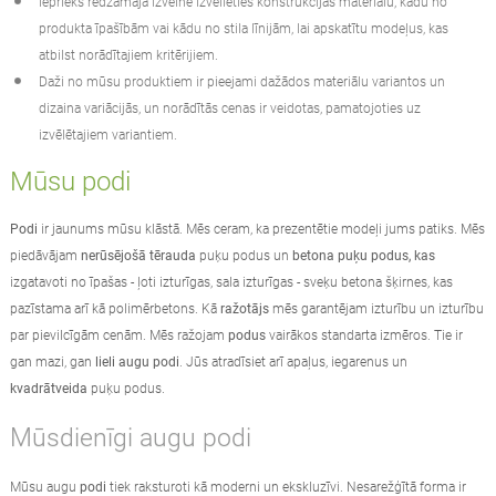
Iepriekš redzamajā izvēlnē izvēlieties konstrukcijas materiālu, kādu no
produkta īpašībām vai kādu no stila līnijām, lai apskatītu modeļus, kas
atbilst norādītajiem kritērijiem.
Daži no mūsu produktiem ir pieejami dažādos materiālu variantos un
dizaina variācijās, un norādītās cenas ir veidotas, pamatojoties uz
izvēlētajiem variantiem.
Mūsu podi
Podi
ir jaunums mūsu klāstā. Mēs ceram, ka prezentētie modeļi jums patiks. Mēs
piedāvājam
nerūsējošā tērauda
puķu podus un
betona puķu podus, kas
izgatavoti no īpašas - ļoti izturīgas, sala izturīgas - sveķu betona šķirnes, kas
pazīstama arī kā polimērbetons. Kā
ražotājs
mēs garantējam izturību un izturību
par pievilcīgām cenām. Mēs ražojam
podus
vairākos standarta izmēros. Tie ir
gan mazi, gan
lieli augu podi
. Jūs atradīsiet arī apaļus, iegarenus un
kvadrātveida
puķu podus.
Mūsdienīgi augu podi
Mūsu augu
podi
tiek raksturoti kā moderni un ekskluzīvi. Nesarežģītā forma ir