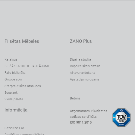
Pilsētas Mēbeles
ZANO Plus
Katalogs
Dizaina studija
BIEŽĀK UZDOTIE JAUTĀJUMI
Rūpnieciskais dizains
Failu bibliotēka
Ainavu veidošana
Groove sols
Apstādījumu dizains
Starptautiskās atsauces
Ecoplank
Betons
Viedā pilsēta
Informācija
Uzņēmumam ir kvalitātes
vadības sertifikāts
ISO 9011:2015
Sazinieties ar
Pasūtījuma personalizācija