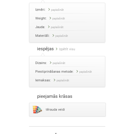
Izmēri:
paplašināt
Weight:
paplašināt
Jauda:
paplašināt
Materiāli:
paplašināt
iespējas
Izpētīt visu
Dizains:
paplašināt
Piestiprināšanas metode:
paplašināt
Iemaksas:
paplašināt
pieejamās krāsas
tērauda veidi