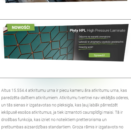
Altus 15.554.4 atkritumu urna ir piecu kameru āra atkritumu urna, kas
paredzēta dalītiem atkritumiem. Atkritumu tvertnei nav iekšējās oderes,
un tās sienas ir izgatavotas no pleksigla, kas ļauj labāk pārredzēt
iekšpusē esošos atkritumus, ja tiek izmantoti caurspīdīgi maisi. Tā ir
drošības funkcija, kas izriet no noteiktiem pretterorisma un
pretbumbas aizsardzības standartiem. Groza rāmis ir izgatavots no