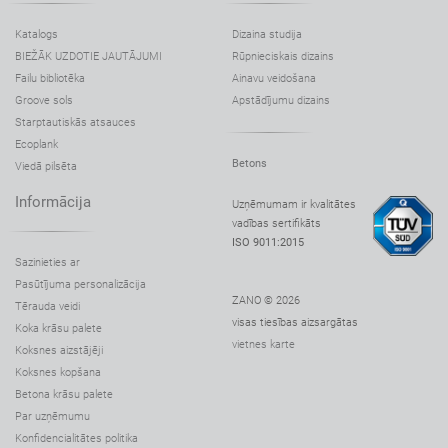
Katalogs
Dizaina studija
BIEŽĀK UZDOTIE JAUTĀJUMI
Rūpnieciskais dizains
Failu bibliotēka
Ainavu veidošana
Groove sols
Apstādījumu dizains
Starptautiskās atsauces
Ecoplank
Betons
Viedā pilsēta
Informācija
Uzņēmumam ir kvalitātes
vadības sertifikāts
ISO 9011:2015
Sazinieties ar
Pasūtījuma personalizācija
ZANO © 2026
Tērauda veidi
visas tiesības aizsargātas
Koka krāsu palete
vietnes karte
Koksnes aizstājēji
Koksnes kopšana
Betona krāsu palete
Par uzņēmumu
Konfidencialitātes politika