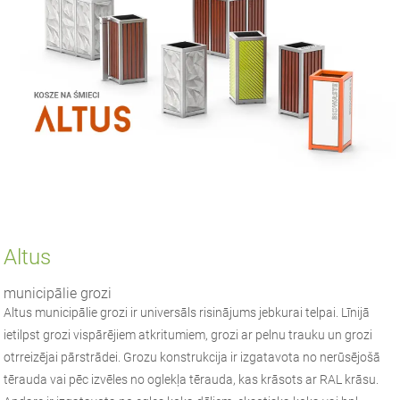
Altus
municipālie grozi
Altus municipālie grozi ir universāls risinājums jebkurai telpai. Līnijā
ietilpst grozi vispārējiem atkritumiem, grozi ar pelnu trauku un grozi
otrreizējai pārstrādei. Grozu konstrukcija ir izgatavota no nerūsējošā
tērauda vai pēc izvēles no oglekļa tērauda, kas krāsots ar RAL krāsu.