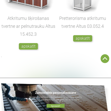
Atkritumu šķirošanas
Pretterorisma atkritumu
tvertne ar pelnutrauku Altus
tvertne Altus
03.052.4
15.452.3
apskatīt
apskatīt
.