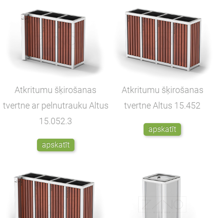
Atkritumu šķirošanas
Atkritumu šķirošanas
tvertne ar pelnutrauku Altus
tvertne Altus
15.452
15.052.3
apskatīt
apskatīt