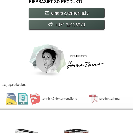
PIEPRASIET ŠO PRODUKTU:
einars@teritorija.lv
+371 29136973
DIZAINERS
Lejupielādes
tehniskā dokumentācija
produkta lapa