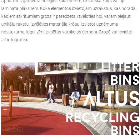
Apdare ir izgatavota no egles koka dēļiem, eksotiska koka vai hpl
lamināta plāksnēm. Koka elementos izvietojam uzrakstus, kas norāda,
kādiem atkritumiem grozs ir paredzēts. Izvēloties hpl, varam pieļaut
unikālu rakstu, izvēlēties materiāla krāsu, izvietot uzņēmuma
nosaukumu, logo, zīmi, pilsētas vai skolas ģerboni. Grozā var ievietot
arī infografiku.