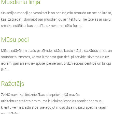
Mūsdienu līnija
Šīs sērijas modeļi galvenokārt ir no nerūsējošā tērauda un melnā krāsā,
kas izstrādāti, domājot par mūsdienīgu arhitektūru. Tie izceļas ar savu
smalko estētiku, kas balstīta uz nekomplicētu formu.
Mūsu podi
Mēs piedāvājam plašu pilsētvides stādu kastu klāstu dažādos stilos un
standarta izmēros, ko var izmantot gan tieši pilsētvidē, skvēros un uz
ietvēm, gan arī ēku iekšpusē, piemēram, tirdzniecības centros un biroju
ēkās.
Ražotājs
ZANO
nav tikai tirdzniecības starpnieks. Kā
mazās
arhitektūras
ražotājam mums ir lielākas iespējas apmierināt mūsu
klientu vēlmes, atbilstoši pielāgojot mūsu dizainu jūsu specifiskajām
vajadzībām.