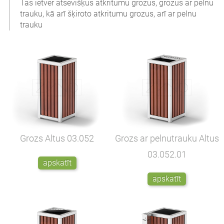
Tas ietver atsevišķus atkritumu grozus, grozus ar pelnu
trauku, kā arī šķiroto atkritumu grozus, arī ar pelnu
trauku
Grozs Altus
03.052
Grozs ar pelnutrauku Altus
03.052.01
apskatīt
apskatīt