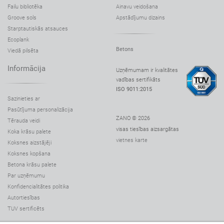
Failu bibliotēka
Ainavu veidošana
Groove sols
Apstādījumu dizains
Starptautiskās atsauces
Ecoplank
Betons
Viedā pilsēta
Informācija
Uzņēmumam ir kvalitātes
vadības sertifikāts
ISO 9011:2015
Sazinieties ar
Pasūtījuma personalizācija
ZANO © 2026
Tērauda veidi
visas tiesības aizsargātas
Koka krāsu palete
vietnes karte
Koksnes aizstājēji
Koksnes kopšana
Betona krāsu palete
Par uzņēmumu
Konfidencialitātes politika
Autortiesības
TUV sertificēts