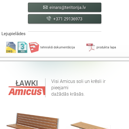
einars@teritorija.lv
+371 29136973
Lejupielādes
tehniskā dokumentācija
produkta lapa
Visi Amicus soli un krēsli ir
pieejami
dažādās krāsās.