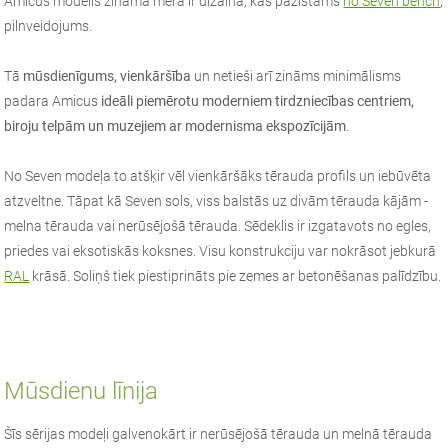
Amicus modelis zināmā mērā ir dizaina, kas pazīstams
no Seven bench
,
pilnveidojums.
Tā
mūsdienīgums, vienkāršība
un netieši arī zināms minimālisms
padara Amicus
ideāli piemērotu moderniem tirdzniecības centriem,
biroju telpām un muzejiem ar modernisma ekspozīcijām
.
No Seven modeļa to atšķir vēl vienkāršāks tērauda profils un iebūvēta
atzveltne. Tāpat kā Seven sols, viss balstās uz divām tērauda kājām -
melna tērauda vai nerūsējošā tērauda. Sēdeklis ir izgatavots no egles,
priedes vai eksotiskās koksnes. Visu konstrukciju var nokrāsot jebkurā
RAL
krāsā. Soliņš tiek piestiprināts pie zemes ar betonēšanas palīdzību.
Mūsdienu līnija
Šīs sērijas modeļi galvenokārt ir nerūsējošā tērauda un melnā tērauda