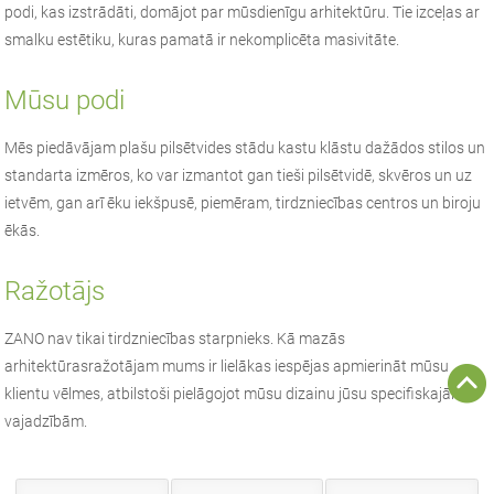
podi, kas izstrādāti, domājot par mūsdienīgu arhitektūru. Tie izceļas ar
smalku estētiku, kuras pamatā ir nekomplicēta masivitāte.
Mūsu podi
Mēs piedāvājam plašu pilsētvides stādu kastu klāstu dažādos stilos un
standarta izmēros, ko var izmantot gan tieši pilsētvidē, skvēros un uz
ietvēm, gan arī ēku iekšpusē, piemēram, tirdzniecības centros un biroju
ēkās.
Ražotājs
ZANO
nav tikai tirdzniecības starpnieks. Kā
mazās
arhitektūras
ražotājam mums ir lielākas iespējas apmierināt mūsu
klientu vēlmes, atbilstoši pielāgojot mūsu dizainu jūsu specifiskajām
vajadzībām.