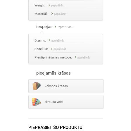
Weight:
paplašināt
Materiāli:
paplašināt
iespējas
Izpētīt visu
Dizains:
paplašināt
Sēdeklis:
paplašināt
Piestiprināšanas metode:
paplašināt
pieejamās krāsas
koksnes krāsas
tērauda veidi
PIEPRASIET ŠO PRODUKTU: