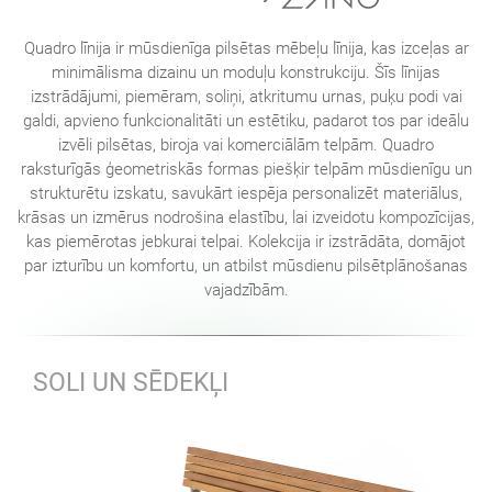
Quadro līnija ir mūsdienīga pilsētas mēbeļu līnija, kas izceļas ar
minimālisma dizainu un moduļu konstrukciju. Šīs līnijas
izstrādājumi, piemēram, soliņi, atkritumu urnas, puķu podi vai
galdi, apvieno funkcionalitāti un estētiku, padarot tos par ideālu
izvēli pilsētas, biroja vai komerciālām telpām. Quadro
raksturīgās ģeometriskās formas piešķir telpām mūsdienīgu un
strukturētu izskatu, savukārt iespēja personalizēt materiālus,
krāsas un izmērus nodrošina elastību, lai izveidotu kompozīcijas,
kas piemērotas jebkurai telpai. Kolekcija ir izstrādāta, domājot
par izturību un komfortu, un atbilst mūsdienu pilsētplānošanas
vajadzībām.
SOLI UN SĒDEKĻI