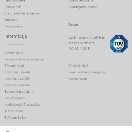
Failu bibliotēka
Ainavu veidošana
Groove sols
Apstādījumu dizains
Starptautiskās atsauces
Ecoplank
Betons
Viedā pilsēta
Informācija
Uzņēmumam ir kvalitātes
vadības sertifikāts
ISO 9011:2015
Sazinieties ar
Pasūtījuma personalizācija
ZANO © 2026
Tērauda veidi
visas tiesības aizsargātas
Koka krāsu palete
vietnes karte
Koksnes aizstājēji
Koksnes kopšana
Betona krāsu palete
Par uzņēmumu
Konfidencialitātes politika
Autortiesības
TUV sertificēts