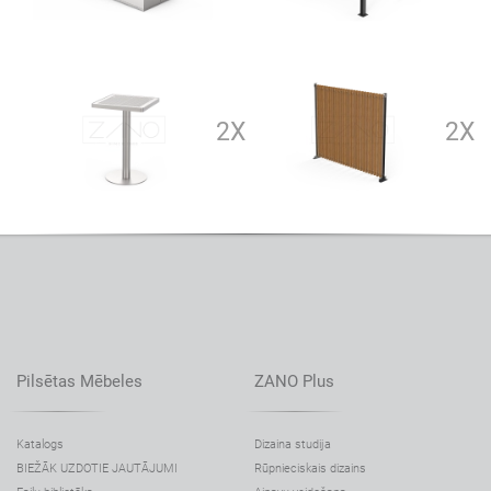
2X
2X
Pilsētas Mēbeles
ZANO Plus
Katalogs
Dizaina studija
BIEŽĀK UZDOTIE JAUTĀJUMI
Rūpnieciskais dizains