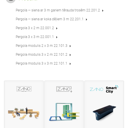
Pergola — siena ar 3 m gariem tērauda trosēm 22.201.2
Pergola — siena ar koka dēļiem 3 m 22.201.1
Pergola 3 x 2 m 22.001.2
Pergola 3 x 3 m 22.001.1
Pergola modulis 2 x 3 m 22.101.3
Pergola modulis 3 x 2 m 22.101.2
Pergola modulis 3 x 3 m 22.101.1