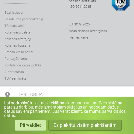
vadības sertifikāts
ISO 9011:2015
Sazinieties ar
Pasūtījuma personalizācija
ZANO © 2025
Tērauda veidi
visas tiesības aizsargātas
Koka krāsu palete
vietnes karte
Koksnes aizstājēji
Koksnes kopšana
Betona krāsu palete
Par uzņēmumu
Konfidencialitātes politika
Autortiesības
TUV sertificēts
TERITORIJA
Lai nodrošinātu vietnes, reklāmas kampaņu un analīzes sistēmu
pareizu darbību, mēs izmantojam sīkfailus un nododam dažus
+371 29136973
datus saviem partneriem. Jūs varat izlemt, kā mums pārvaldīt šos
datus.
Pārvaldiet
Es piekrītu visām piekrišanām
einars@teritorija.lv