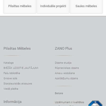
Pilsētas mēbeles
Individuālie projekti
Saules mēbeles
Pilsētas Mēbeles
ZANO Plus
Katalogs
Dizaina studija
BIEŽĀK UZDOTIE JAUTĀJUMI
Rūpnieciskais dizains
Failu bibliotēka
Ainavu veidošana
Groove sols
Apstādījumu dizains
Starptautiskās atsauces
Viedā pilsēta
Betons
Informācija
Uzņēmumam ir kvalitātes