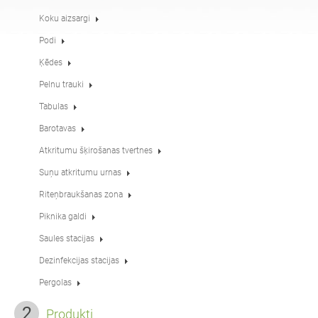
Tabulas
Piknika galdi
angļu (USA)
vācu
Koku aizsargi
Podi
Ķēdes
Pergolas
Žogi
franču
spāņu
Pelnu trauki
Tabulas
Koku aizsargi
Informācijas stendi
itāļu
somu
Barotavas
Atkritumu šķirošanas tvertnes
Barotavas
Laternas
Suņu atkritumu urnas
latviešu
lietuviešu
Riteņbraukšanas zona
Piknika galdi
Ķēdes
Zīmju stabiņi
rumāņu
norvēģu bukmols
Saules stacijas
Dezinfekcijas stacijas
Dezinfekcijas stacijas
igauņu
horvātu
Pergolas
Produkti