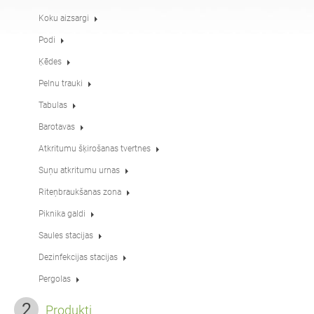
Tabulas
Piknika galdi
angļu (USA)
vācu
Koku aizsargi
Podi
Ķēdes
Pergolas
Žogi
franču
spāņu
Pelnu trauki
Tabulas
Koku aizsargi
Informācijas stendi
itāļu
somu
Barotavas
Atkritumu šķirošanas tvertnes
Barotavas
Laternas
Suņu atkritumu urnas
latviešu
lietuviešu
Riteņbraukšanas zona
Piknika galdi
Ķēdes
Zīmju stabiņi
rumāņu
norvēģu bukmols
Saules stacijas
Dezinfekcijas stacijas
Dezinfekcijas stacijas
igauņu
horvātu
Pergolas
Produkti