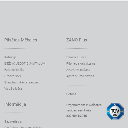
IVO sols 02.045
IVO sols 02.445.1
IVO sols 02.045.1
IVO sols 02.445.2
IVO sols 02.245
Pilsētas Mēbeles
ZANO Plus
Pilsētas šūpuļtīkls Wave 02.916.2
Pilsētas šūpuļtīkls Wave 02.916.3
Katalogs
Dizaina studija
BIEŽĀK UZDOTIE JAUTĀJUMI
Rūpnieciskais dizains
Saules sols Flash 02.025.3
Failu bibliotēka
Ainavu veidošana
Saules sols Photon 02.009
Groove sols
Apstādījumu dizains
Saules sols Photon 02.409
Starptautiskās atsauces
Viedā pilsēta
Saules sols Photon 02.409.3
Betons
Saules sols Photon 02.009.3
Informācija
Uzņēmumam ir kvalitātes
Saules sols Scandik 02.846
vadības sertifikāts
ISO 9011:2015
Saules sols Szczepańska 02.484.1
Sazinieties ar
Sēdeklis Flash 02.825.1
Pasūtījuma personalizācija