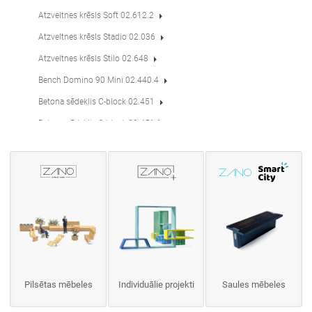
Atzveltnes krēsls Soft 02.612.2
Atzveltnes krēsls Stadio 02.036
Atzveltnes krēsls Stilo 02.648
Bench Domino 90 Mini 02.440.4
Betona sēdeklis C-block 02.451
Betona sēdeklis C-block 02.451.1
Grozāmais atpūtas krēsls Flash 02.525.1
Grozāmais atpūtas krēsls Flash 02.525
Grozāmais krēsls Amicus 02.633
Grozāmais krēsls Amicus 02.633.1
Grozāmais krēsls Flash 02.625
Grozāmais krēsls Scandik 17.246
Grozāmais krēsls Soft 02.612
Pilsētas mēbeles
Individuālie projekti
Saules mēbeles
IVO sols 02.445