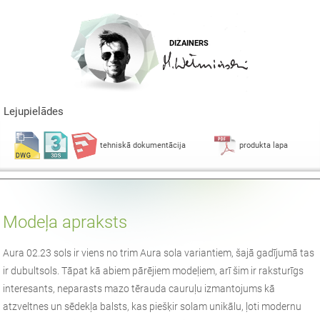
DIZAINERS
Lejupielādes
tehniskā dokumentācija
produkta lapa
Modeļa apraksts
Aura 02.23 sols ir viens no trim Aura sola variantiem, šajā gadījumā tas
ir dubultsols. Tāpat kā abiem pārējiem modeļiem, arī šim ir raksturīgs
interesants, neparasts mazo tērauda cauruļu izmantojums kā
atzveltnes un sēdekļa balsts, kas piešķir solam unikālu, ļoti modernu