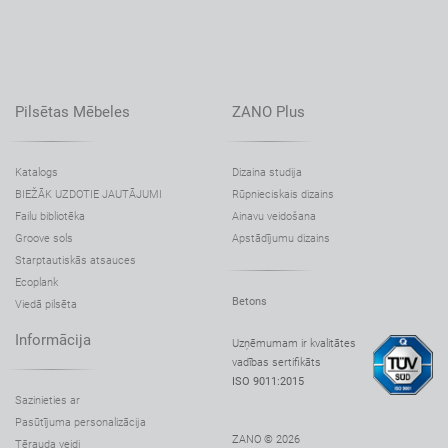
Pilsētas Mēbeles
ZANO Plus
Katalogs
Dizaina studija
BIEŽĀK UZDOTIE JAUTĀJUMI
Rūpnieciskais dizains
Failu bibliotēka
Ainavu veidošana
Groove sols
Apstādījumu dizains
Starptautiskās atsauces
Ecoplank
Betons
Viedā pilsēta
Informācija
Uzņēmumam ir kvalitātes
vadības sertifikāts
ISO 9011:2015
Sazinieties ar
Pasūtījuma personalizācija
ZANO © 2026
Tērauda veidi