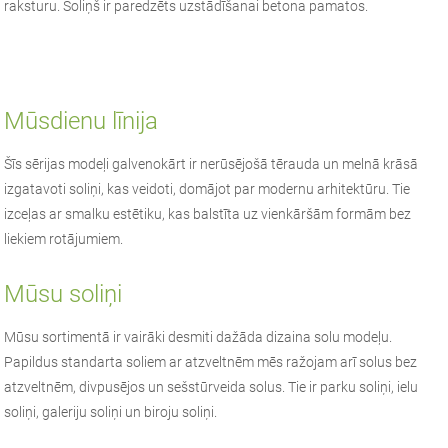
raksturu. Soliņš ir paredzēts uzstādīšanai betona pamatos.
Mūsdienu līnija
Šīs sērijas modeļi galvenokārt ir nerūsējošā tērauda un melnā krāsā
izgatavoti soliņi, kas veidoti, domājot par modernu arhitektūru. Tie
izceļas ar smalku estētiku, kas balstīta uz vienkāršām formām bez
liekiem rotājumiem.
Mūsu soliņi
Mūsu sortimentā ir vairāki desmiti dažāda dizaina solu modeļu.
Papildus standarta soliem ar atzveltnēm mēs ražojam arī solus bez
atzveltnēm, divpusējos un sešstūrveida solus. Tie ir parku soliņi, ielu
soliņi, galeriju soliņi un biroju soliņi.