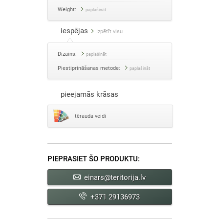
Weight:
paplašināt
iespējas
Izpētīt visu
Dizains:
paplašināt
Piestiprināšanas metode:
paplašināt
pieejamās krāsas
tērauda veidi
PIEPRASIET ŠO PRODUKTU:
einars@teritorija.lv
+371 29136973